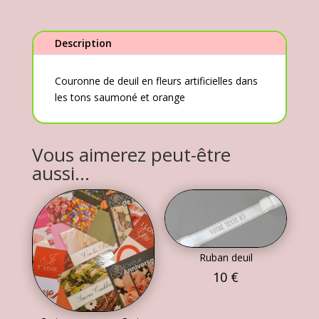
saumoné
et
orange
Description
Couronne de deuil en fleurs artificielles dans
les tons saumoné et orange
Vous aimerez peut-être
aussi…
Ruban deuil
10
€