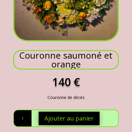
Couronne saumoné et
orange
140
€
Couronne de décès
quantité
Ajouter au panier
de
Couronne