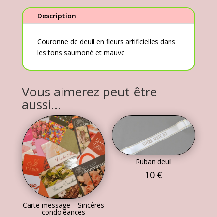
et
mauve
Description
Couronne de deuil en fleurs artificielles dans
les tons saumoné et mauve
Vous aimerez peut-être
aussi…
Ruban deuil
10
€
Carte message – Sincères
condoléances