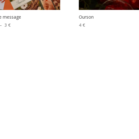
te message
Ourson
Plage
–
3
€
4
€
de
prix :
1 €
à
3 €