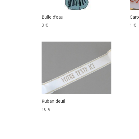
Bulle d’eau
Car
3
€
1
€
Ruban deuil
10
€